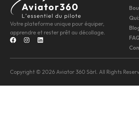
Bou
Qui
Votre plateforme unique pour équiper,
Blo
apprendre et rester prêt au décollage.
FA
Con
Copyright © 2026 Aviator 360 Sàrl. All Rights Reser