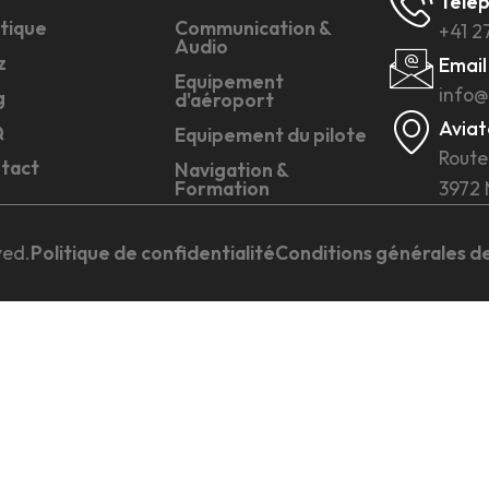
Télé
tique
Communication &
+41 2
Audio
z
Email
Equipement
info@
g
d'aéroport
Aviat
Q
Equipement du pilote
Route
tact
Navigation &
Formation
3972 
ved.
Politique de confidentialité
Conditions générales d