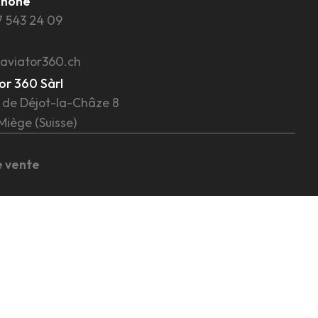
phone
7 543 24 09
aviator360.ch
or 360 Sàrl
 de Déjot-la-Châze 8
Miège (Suisse)
e vente