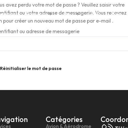
us avez perdu votre mot de passe ? Veuillez saisir votre
entifiant ou votre adresse de messagerie. Vous recevrez
ervices
Boutique
Quiz
FAQ
Blog
en pour créer un nouveau mot de passe par e-mail .
entifiant ou adresse de messagerie
Réinitialiser le mot de passe
vigation
Catégories
Coordo
vices
Avion & Aérodrome