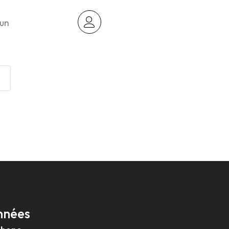
 un
Contact
nnées