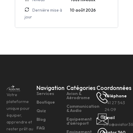
Dernière mise à
10 août 2026
jour
Navigation
Catégories
Coordonnées
Services
Avion &
Votre
Téléphone
Aérodrome
plateforme
Boutique
+41 27 543
Communication
unique pour
24 09
& Audio
Quiz
équiper,
Email
Equipement
Blog
apprendre et
d'aéroport
info@aviator3
FAQ
rester prêt au
Equipement
Aviator 360