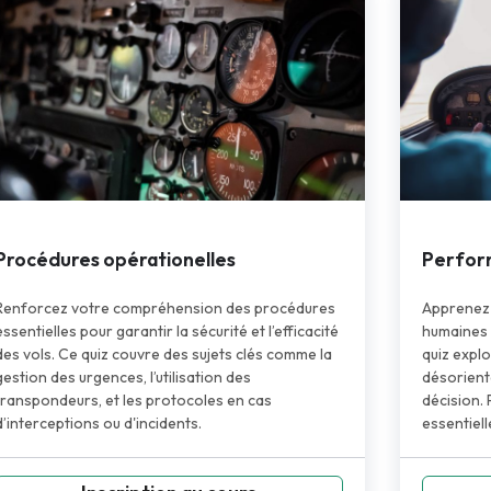
Procédures opérationelles
Perfor
Renforcez votre compréhension des procédures
Apprenez 
essentielles pour garantir la sécurité et l’efficacité
humaines e
des vols. Ce quiz couvre des sujets clés comme la
quiz explo
gestion des urgences, l’utilisation des
désorienta
transpondeurs, et les protocoles en cas
décision.
d’interceptions ou d'incidents.
essentiel