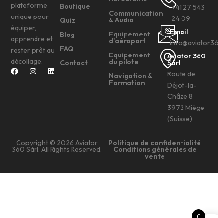
plateforme
Boutique
+41 27 543
Communication
unique pour
24 09
& Audio
Quiz
équiper,
Email
Equipement
Blog
apprendre et
d'aéroport
info@aviator3
FAQ
rester prêt au
Equipement
Aviator 360
décollage.
du pilote
Contact
Sàrl
Route de
Navigation &
Formation
Déjot-la-
Châze 8
3972 Miège
(Suisse)
Copyright © 2026 Aviator
Politique de confidentialité
360 Sàrl. All Rights Reserved.
Conditions générales de
vente
0