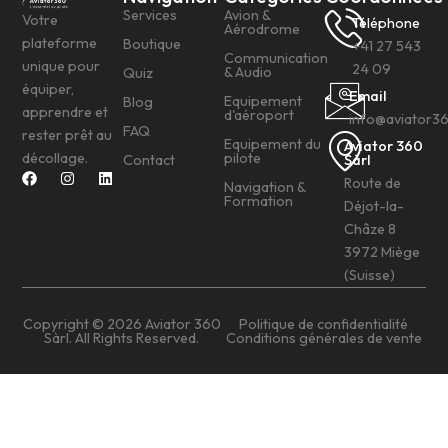
Services
Avion &
Votre
Téléphone
Aérodrome
plateforme
Boutique
+41 27 543
Communication
unique pour
24 09
& Audio
Quiz
équiper,
Email
Equipement
Blog
apprendre et
d'aéroport
info@aviator3
FAQ
rester prêt au
Equipement du
Aviator 360
décollage.
pilote
Contact
Sàrl
Route de
Navigation &
Formation
Déjot-la-
Châze 8
3972 Miège
(Suisse)
Copyright © 2026 Aviator 360
Politique de confidentialité
Sàrl. All Rights Reserved.
Conditions générales de vente