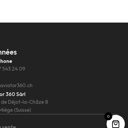
nnées
phone
7 543 24 09
aviator360.ch
or 360 Sàrl
 de Déjot-la-Châze 8
Miège (Suisse)
0
e vente