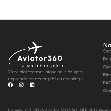
Na
Ser
Bou
Qui
Votre plateforme unique pour équiper,
Blo
apprendre et rester prêt au décollage.
FA
Con
Copyright © 2026 Aviator 360 Sàrl. All Rights Reser