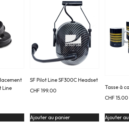
placement
SF Pilot Line SF300C Headset
Tasse à c
t Line
CHF
199.00
CHF
15.00
Ajouter au panier
Ajouter au