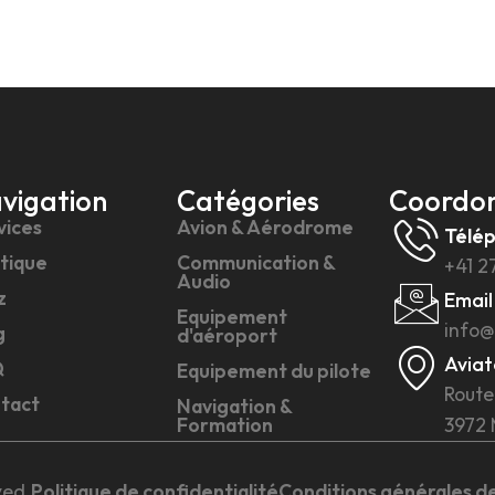
vigation
Catégories
Coordo
vices
Avion & Aérodrome
Télé
tique
Communication &
+41 2
Audio
z
Email
Equipement
info@
g
d'aéroport
Aviat
Q
Equipement du pilote
Route
tact
Navigation &
Formation
3972 
ved.
Politique de confidentialité
Conditions générales d