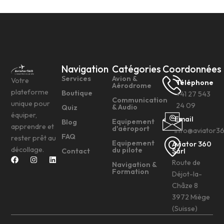
Navigation
Catégories
Coordonnées
Services
Avion &
Votre
Téléphone
Aérodrome
plateforme
Boutique
+41 27 543
Communication
unique pour
24 09
& Audio
Quiz
équiper,
Email
Equipement
Blog
apprendre et
d'aéroport
info@aviator3
FAQ
rester prêt au
Equipement
Aviator 360
décollage.
du pilote
Contact
Sàrl
Route de
Navigation &
Formation
Déjot-la-
Châze 8
3972 Miège
(Suisse)