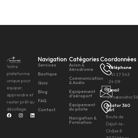
Navigation
Catégories
Coordonnées
Services
Avion &
Votre
Téléphone
Aérodrome
plateforme
Boutique
+41 27 543
Communication
unique pour
24 09
& Audio
Quiz
équiper,
Email
Equipement
Blog
apprendre et
d'aéroport
info@aviator3
FAQ
rester prêt au
Equipement
Aviator 360
décollage.
du pilote
Contact
Sàrl
Route de
Navigation &
Formation
Déjot-la-
Châze 8