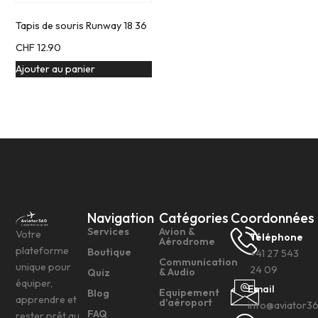
Tapis de souris Runway 18 36
CHF
12.90
Ajouter au panier
Navigation
Catégories
Coordonnées
Services
Avion &
Votre
Téléphone
Aérodrome
plateforme
Boutique
+41 27 543
Communication
unique pour
24 09
& Audio
Quiz
équiper,
Email
Equipement
Blog
apprendre et
d'aéroport
info@aviator3
FAQ
rester prêt au