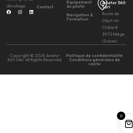
Equipement
Aviator 360
décollage.
du pilote
Contact
Sàrl
Route de
Navigation &
Formation
Déjot-la-
Châze 8
3972 Miège
(Suisse)
Copyright © 2026 Aviator
Politique de confidentialité
360 Sàrl. All Rights Reserved.
Conditions générales de
vente
0