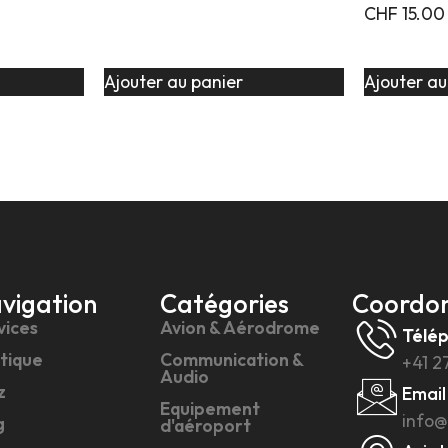
CHF
15.00
Ajouter au panier
Ajouter au
vigation
Catégories
Coordo
vices
Avion & Aérodrome
Télé
tique
Communication &
+41 2
Audio
z
Email
Equipement
info@
g
d'aéroport