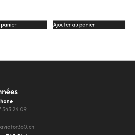
 panier
Ajouter au panier
nnées
phone
7 543 24 09
aviator360.ch