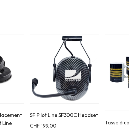
placement
SF Pilot Line SF300C Headset
Tasse à c
t Line
CHF
199.00