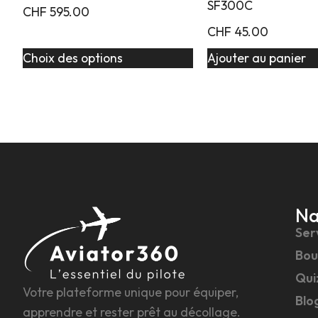
SF300C
CHF
595.00
CHF
45.00
Choix des options
Ajouter au panier
Na
Ser
Bou
Qui
Votre plateforme unique pour équiper,
Blo
apprendre et rester prêt au décollage.