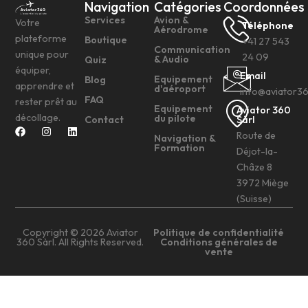
Navigation
Catégories
Coordonnées
Services
Avion &
Votre
Téléphone
Aérodrome
plateforme
Boutique
+41 27 543
Communication
unique pour
24 09
& Audio
Quiz
équiper,
Email
Equipement
Blog
apprendre et
d'aéroport
info@aviator3
FAQ
rester prêt au
Equipement
Aviator 360
décollage.
du pilote
Contact
Sàrl
Route de
Navigation &
Formation
Déjot-la-
Châze 8
3972 Miège
(Suisse)
Copyright © 2026 Aviator
Politique de confidentialité
360 Sàrl. All Rights Reserved.
Conditions générales de
vente