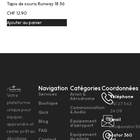
Tapis de souris Runway 18 36
CHF
12.90
Ajouter au panier
Navigation
Catégories
Coordonnées
Services
Avion &
Votre
Téléphone
Aérodrome
plateforme
Boutique
+41 27 543
Communication
unique pour
24 09
& Audio
Quiz
équiper,
Email
Equipement
Blog
apprendre et
d'aéroport
info@aviator3
FAQ
rester prêt au
Equipement
Aviator 360
décollage.
du pilote
Contact
Sàrl