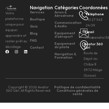
Navigation
Catégories
Coordonnées
Services
Avion &
Votre
Téléphone
Aérodrome
plateforme
Boutique
+41 27 543
Communication
unique pour
24 09
& Audio
Quiz
équiper,
Email
Equipement
Blog
apprendre et
d'aéroport
info@aviator3
FAQ
rester prêt au
Equipement
Aviator 360
décollage.
du pilote
Contact
Sàrl
Route de
Navigation &
Formation
Déjot-la-
Châze 8
3972 Miège
(Suisse)
Copyright © 2026 Aviator
Politique de confidentialité
360 Sàrl. All Rights Reserved.
Conditions générales de
vente