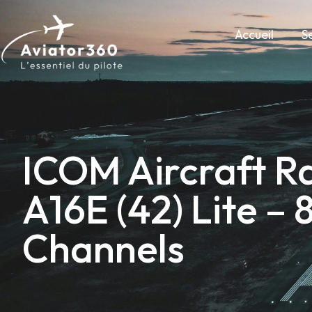
Accueil
S
ICOM Aircraft R
A16E (42) Lite –
Channels