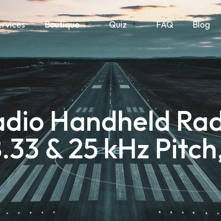
ervices
Boutique
Quiz
FAQ
Blog
adio Handheld Rad
 8.33 & 25 kHz Pitc