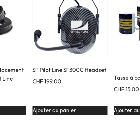
placement
SF Pilot Line SF300C Headset
Tasse à c
t Line
CHF
199.00
CHF
15.00
Ajouter au panier
Ajouter au