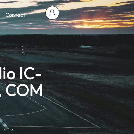
Contact
io IC-
h, COM