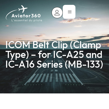
ICOM Belt Clip (Clamp
Type) – for IC-A25 and
IC-A16 Series (MB-133)