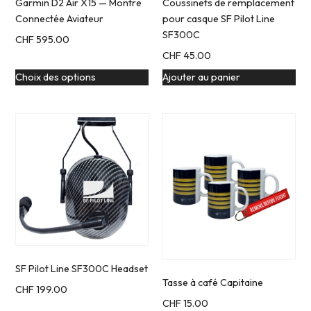
Garmin D2 Air X15 — Montre
Coussinets de remplacement
Connectée Aviateur
pour casque SF Pilot Line
SF300C
CHF
595.00
CHF
45.00
Choix des options
Ajouter au panier
SF Pilot Line SF300C Headset
Tasse à café Capitaine
CHF
199.00
CHF
15.00