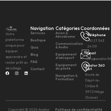
Navigation
Catégories
Coordonnées
Services
Avion &
Votre
Téléphone
Aérodrome
plateforme
Boutique
+41 27 543
Communication
unique pour
24 09
& Audio
Quiz
équiper,
Email
Equipement
Blog
apprendre et
d'aéroport
info@aviator3
FAQ
rester prêt au
Equipement
Aviator 360
décollage.
du pilote
Contact
Sàrl
Route de
Navigation &
Formation
Déjot-la-
Châze 8
3972 Miège
(Suisse)
Copyright © 2026 Aviator
Politique de confidentialité