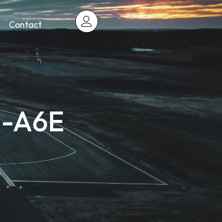
Contact
 -A6E