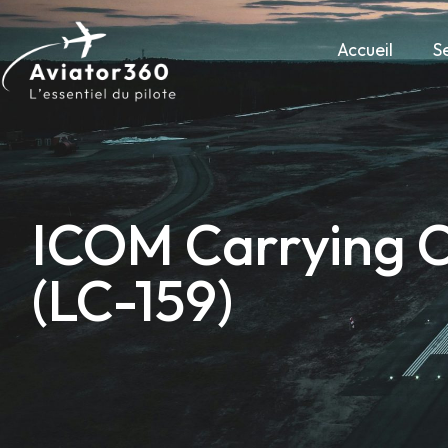
Accueil
S
ICOM Carrying C
(LC-159)