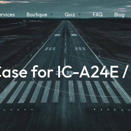
ervices
Boutique
Quiz
FAQ
Blog
ase for IC-A24E /