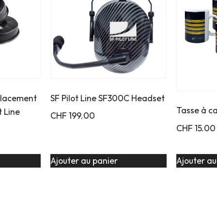
placement
SF Pilot Line SF300C Headset
Tasse à c
t Line
CHF
199.00
CHF
15.00
Ajouter au panier
Ajouter au