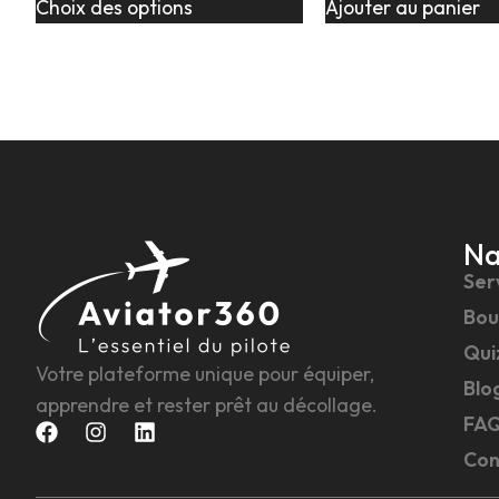
Choix des options
Ajouter au panier
Na
Ser
Bou
Qui
Votre plateforme unique pour équiper,
Blo
apprendre et rester prêt au décollage.
FA
Con