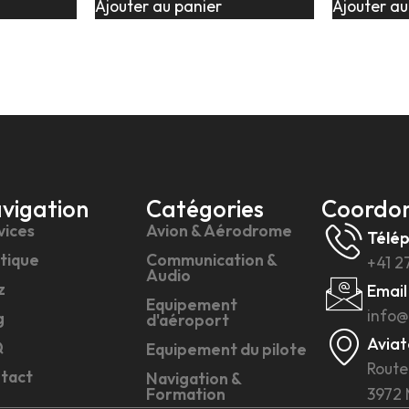
Ajouter au panier
Ajouter au
vigation
Catégories
Coordo
vices
Avion & Aérodrome
Télé
tique
Communication &
+41 2
Audio
z
Email
Equipement
info@
g
d'aéroport
Aviat
Q
Equipement du pilote
Route
tact
Navigation &
Formation
3972 