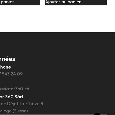
 panier
Ajouter au panier
nnées
phone
7 543 24 09
aviator360.ch
or 360 Sàrl
 de Déjot-la-Châze 8
Miège (Suisse)