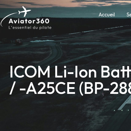
Accueil
S
ICOM Li-Ion Bat
/ -A25CE (BP-28