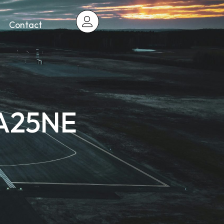
Contact
-A25NE