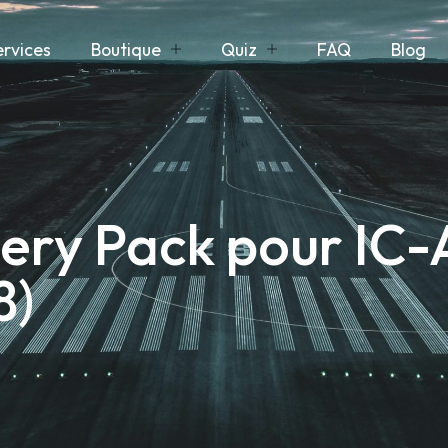
ervices
Boutique
Quiz
FAQ
Blog
tery Pack pour IC
8)