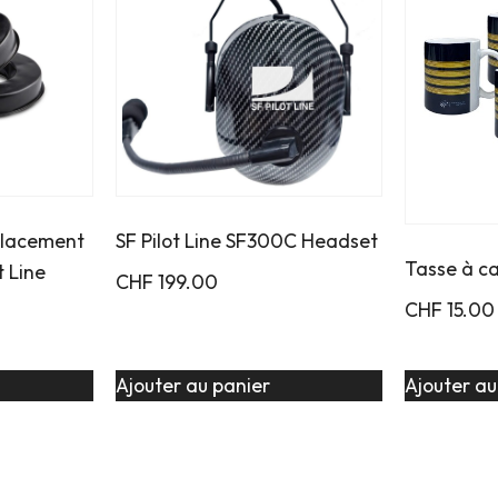
placement
SF Pilot Line SF300C Headset
Tasse à c
t Line
CHF
199.00
CHF
15.00
Ajouter au panier
Ajouter au