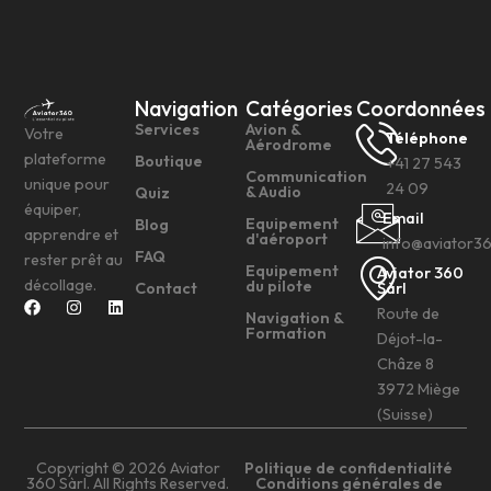
Navigation
Catégories
Coordonnées
Services
Avion &
Votre
Téléphone
Aérodrome
plateforme
Boutique
+41 27 543
Communication
unique pour
24 09
& Audio
Quiz
équiper,
Email
Equipement
Blog
apprendre et
d'aéroport
info@aviator3
FAQ
rester prêt au
Equipement
Aviator 360
décollage.
du pilote
Contact
Sàrl
Route de
Navigation &
Formation
Déjot-la-
Châze 8
3972 Miège
(Suisse)
Copyright © 2026 Aviator
Politique de confidentialité
360 Sàrl. All Rights Reserved.
Conditions générales de