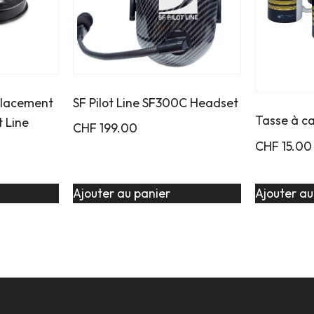
placement
SF Pilot Line SF300C Headset
Tasse à c
t Line
CHF
199.00
CHF
15.00
Ajouter au panier
Ajouter au