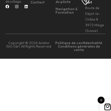
décollage.
du pilote
Contact
Sàrl
Route de
Navigation &
Formation
Déjot-la-
Châze 8
3972 Miège
(Suisse)
Copyright © 2026 Aviator
Politique de confidentialité
360 Sàrl. All Rights Reserved.
Conditions générales de
vente
0