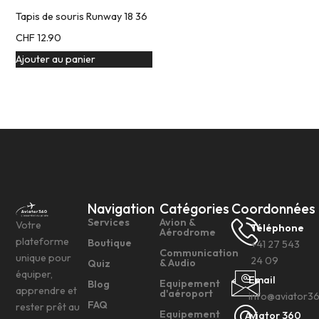
Tapis de souris Runway 18 36
CHF
12.90
Ajouter au panier
Navigation
Catégories
Coordonnées
Services
Avion &
Votre
Téléphone
Aérodrome
plateforme
Boutique
+41 27 543
Communication
unique pour
24 09
& Audio
Quiz
équiper,
Email
Equipement
Blog
apprendre et
d'aéroport
info@aviator3
FAQ
rester prêt au
Equipement
Aviator 360