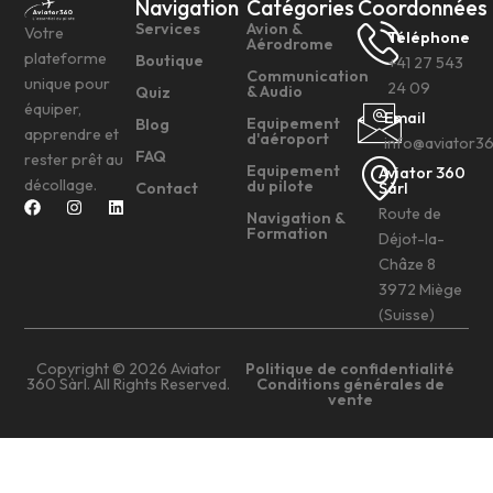
Navigation
Catégories
Coordonnées
Services
Avion &
Votre
Téléphone
Aérodrome
plateforme
Boutique
+41 27 543
Communication
unique pour
24 09
& Audio
Quiz
équiper,
Email
Equipement
Blog
apprendre et
d'aéroport
info@aviator3
FAQ
rester prêt au
Equipement
Aviator 360
décollage.
du pilote
Contact
Sàrl
Route de
Navigation &
Formation
Déjot-la-
Châze 8
3972 Miège
(Suisse)
Copyright © 2026 Aviator
Politique de confidentialité
360 Sàrl. All Rights Reserved.
Conditions générales de
vente