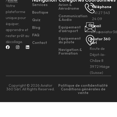
Services
Avion &
Votre
Téléphone
Aérodrome
plateforme
Boutique
+41 27 543
Communication
unique pour
24 09
& Audio
Quiz
équiper,
Email
Equipement
Blog
apprendre et
d'aéroport
info@aviator3
FAQ
rester prêt au
Equipement
Aviator 360
décollage.
du pilote
Contact
Sàrl
Route de
Navigation &
Formation
Déjot-la-
Châze 8
3972 Miège
(Suisse)
Copyright © 2026 Aviator
Politique de confidentialité
360 Sàrl. All Rights Reserved.
Conditions générales de
vente