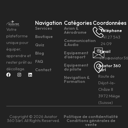
Navigation
Catégories
Coordonnées
Services
Avion &
Votre
Téléphone
Aérodrome
plateforme
Boutique
+41 27 543
Communication
unique pour
24 09
& Audio
Quiz
équiper,
Email
Equipement
Blog
apprendre et
d'aéroport
info@aviator3
FAQ
rester prêt au
Equipement
Aviator 360
décollage.
du pilote
Contact
Sàrl
Route de
Navigation &
Formation
Déjot-la-
Châze 8
3972 Miège
(Suisse)
Copyright © 2026 Aviator
Politique de confidentialité
360 Sàrl. All Rights Reserved.
Conditions générales de
vente