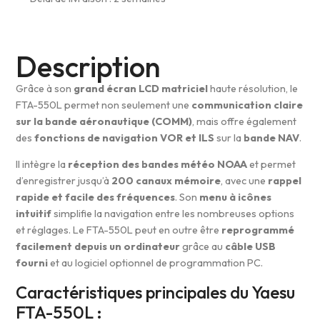
Description
Grâce à son
grand écran LCD matriciel
haute résolution, le
FTA-550L permet non seulement une
communication claire
sur la bande aéronautique (COMM)
, mais offre également
des
fonctions de navigation VOR et ILS
sur la
bande NAV
.
Il intègre la
réception des bandes météo NOAA
et permet
d’enregistrer jusqu’à
200 canaux mémoire
, avec une
rappel
rapide et facile des fréquences
. Son
menu à icônes
intuitif
simplifie la navigation entre les nombreuses options
et réglages. Le FTA-550L peut en outre être
reprogrammé
facilement depuis un ordinateur
grâce au
câble USB
fourni
et au logiciel optionnel de programmation PC.
Caractéristiques principales du Yaesu
FTA-550L :