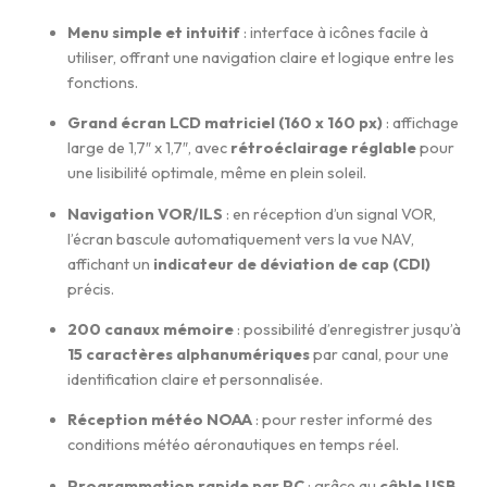
Menu simple et intuitif
: interface à icônes facile à
utiliser, offrant une navigation claire et logique entre les
fonctions.
Grand écran LCD matriciel (160 x 160 px)
: affichage
large de 1,7″ x 1,7″, avec
rétroéclairage réglable
pour
une lisibilité optimale, même en plein soleil.
Navigation VOR/ILS
: en réception d’un signal VOR,
l’écran bascule automatiquement vers la vue NAV,
affichant un
indicateur de déviation de cap (CDI)
précis.
200 canaux mémoire
: possibilité d’enregistrer jusqu’à
15 caractères alphanumériques
par canal, pour une
identification claire et personnalisée.
Réception météo NOAA
: pour rester informé des
conditions météo aéronautiques en temps réel.
Programmation rapide par PC
: grâce au
câble USB